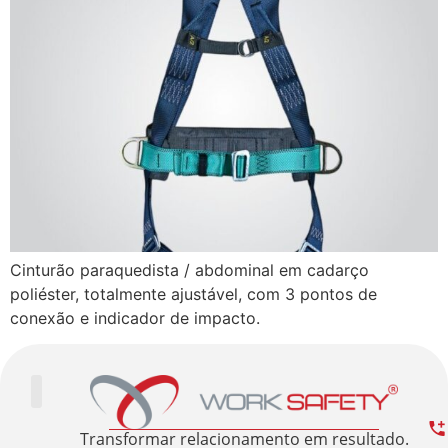
Cinturão paraquedista / abdominal em cadarço
poliéster, totalmente ajustável, com 3 pontos de
conexão e indicador de impacto.
Trabalhe Conosco
Área Restrita
Sobre nós
Transformar relacionamento em resultado.