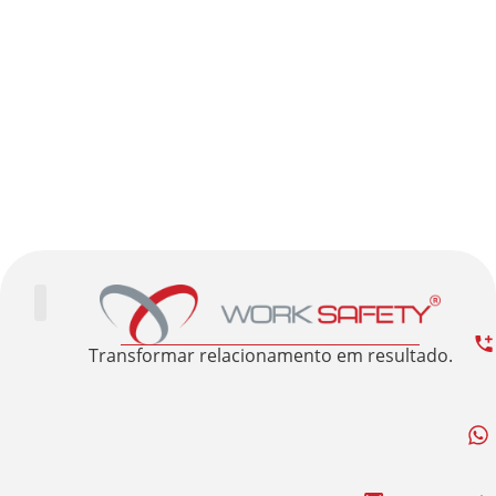
Trabalhe Conosco
Área Restrita
Sobre nós
Transformar relacionamento em resultado.