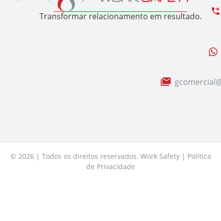
Trabalhe Conosco
Área Restrita
Sobre nós
Transformar relacionamento em resultado.
gcomercial@
© 2026 | Todos os direitos reservados. Work Safety | Política
de Privacidade