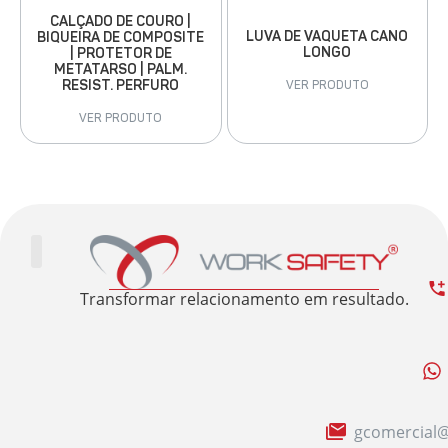
CALÇADO DE COURO |
LUVA DE VAQUETA CANO
BIQUEIRA DE COMPOSITE
LONGO
| PROTETOR DE
METATARSO | PALM.
RESIST. PERFURO
VER PRODUTO
VER PRODUTO
Trabalhe Conosco
Área Restrita
Sobre nós
Transformar relacionamento em resultado.
gcomercial@