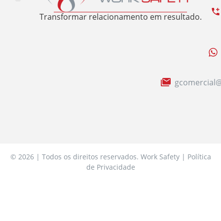
Trabalhe Conosco
Área Restrita
Sobre nós
Transformar relacionamento em resultado.
gcomercial@
© 2026 | Todos os direitos reservados. Work Safety | Política
de Privacidade