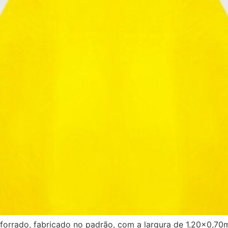
orrado, fabricado no padrão, com a largura de 1,20×0,70m