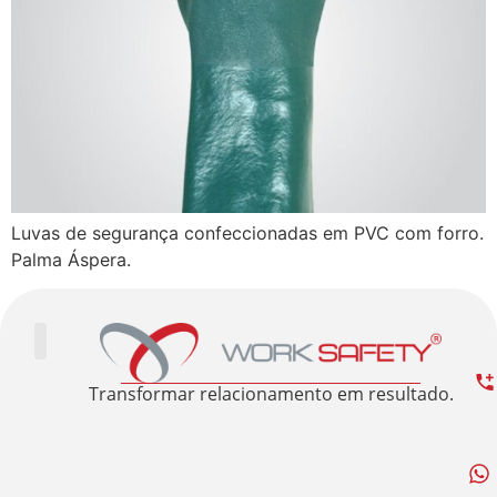
Luvas de segurança confeccionadas em PVC com forro.
Palma Áspera.
Trabalhe Conosco
Área Restrita
Sobre nós
Transformar relacionamento em resultado.