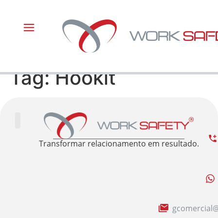
Tag:
Hookit
Trabalhe Conosco
Área Restrita
Sobre nós
Transformar relacionamento em resultado.
gcomercial@