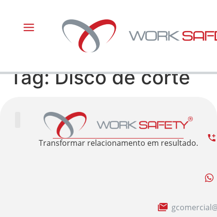
Tag:
Disco de corte
Trabalhe Conosco
Área Restrita
Sobre nós
Transformar relacionamento em resultado.
gcomercial@