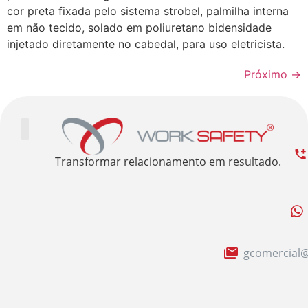
cor preta fixada pelo sistema strobel, palmilha interna
em não tecido, solado em poliuretano bidensidade
injetado diretamente no cabedal, para uso eletricista.
Próximo
→
Trabalhe Conosco
Área Restrita
Sobre nós
Transformar relacionamento em resultado.
gcomercial@