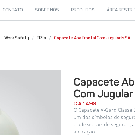
CONTATO
SOBRE NÓS
PRODUTOS
ÁREA RESTRI
Work Safety
/
EPI's
/
Capacete Aba Frontal Com Jugular MSA.
Capacete Ab
Com Jugular
C.A.: 498
O Capacete V-Gard Classe B
um dos símbolos de segur
profissionais de segurança
aplicação.