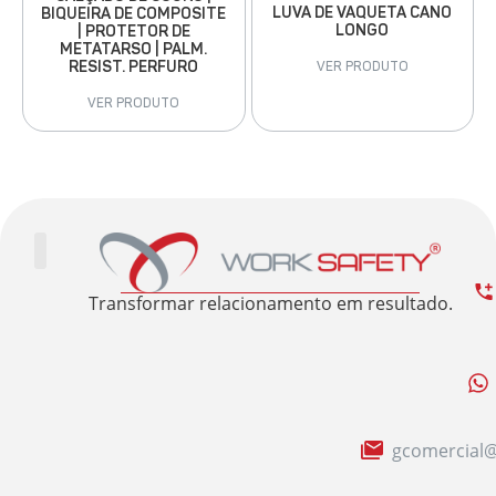
LUVA DE VAQUETA CANO
BIQUEIRA DE COMPOSITE
LONGO
| PROTETOR DE
METATARSO | PALM.
RESIST. PERFURO
VER PRODUTO
VER PRODUTO
Trabalhe Conosco
Área Restrita
Sobre nós
Transformar relacionamento em resultado.
gcomercial@