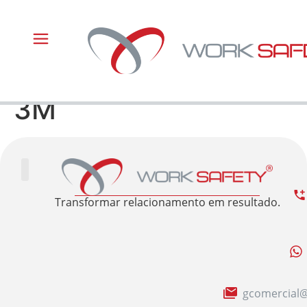
3M
Trabalhe Conosco
Área Restrita
Sobre nós
Transformar relacionamento em resultado.
gcomercial@