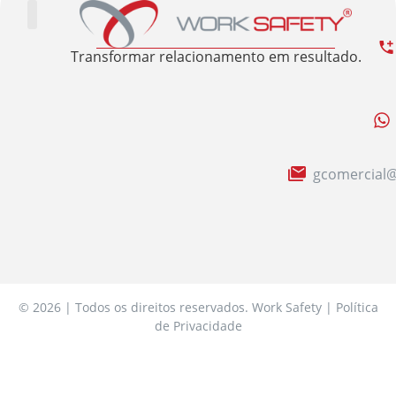
Trabalhe Conosco
Área Restrita
Sobre nós
Transformar relacionamento em resultado.
gcomercial@
© 2026 | Todos os direitos reservados. Work Safety | Política
de Privacidade