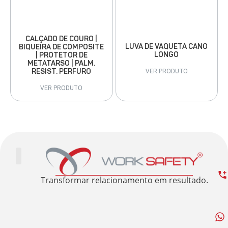
CALÇADO DE COURO |
LUVA DE VAQUETA CANO
BIQUEIRA DE COMPOSITE
LONGO
| PROTETOR DE
METATARSO | PALM.
RESIST. PERFURO
VER PRODUTO
VER PRODUTO
Trabalhe Conosco
Área Restrita
Sobre nós
Transformar relacionamento em resultado.