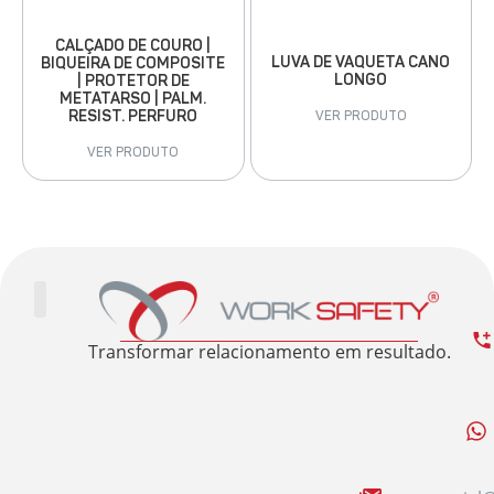
CALÇADO DE COURO |
LUVA DE VAQUETA CANO
BIQUEIRA DE COMPOSITE
LONGO
| PROTETOR DE
METATARSO | PALM.
RESIST. PERFURO
VER PRODUTO
VER PRODUTO
Trabalhe Conosco
Área Restrita
Sobre nós
Transformar relacionamento em resultado.