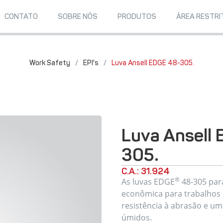
CONTATO
SOBRE NÓS
PRODUTOS
ÁREA RESTRI
Work Safety
/
EPI's
/
Luva Ansell EDGE 48-305.
Luva Ansell
305.
C.A.: 31.924
®
As luvas EDGE
48-305 para
econômica para trabalhos
resistência à abrasão e u
úmidos.