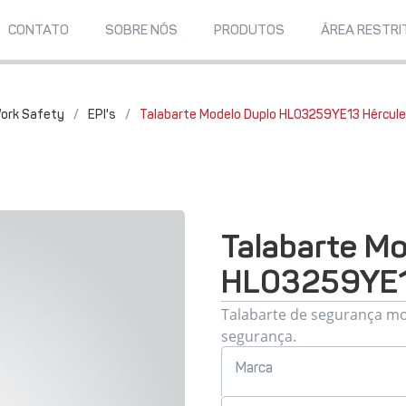
CONTATO
SOBRE NÓS
PRODUTOS
ÁREA RESTRI
ork Safety
/
EPI's
/
Talabarte Modelo Duplo HL03259YE13 Hércule
Talabarte Mo
HL03259YE13
Talabarte de segurança m
segurança.
Marca