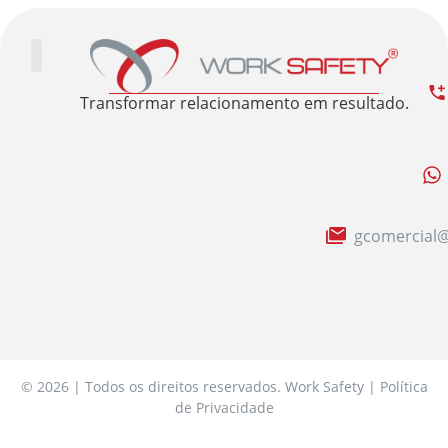
Trabalhe Conosco
Área Restrita
Sobre nós
Transformar relacionamento em resultado.
gcomercial@
© 2026 | Todos os direitos reservados. Work Safety | Política
de Privacidade