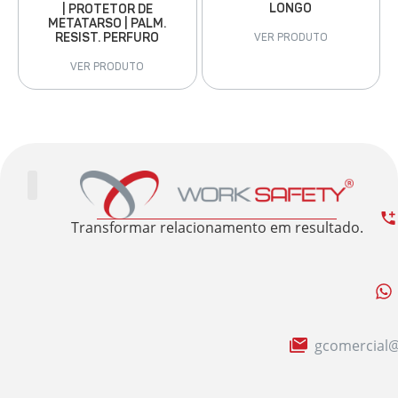
LONGO
| PROTETOR DE
METATARSO | PALM.
RESIST. PERFURO
VER PRODUTO
VER PRODUTO
Trabalhe Conosco
Área Restrita
Sobre nós
Transformar relacionamento em resultado.
gcomercial@