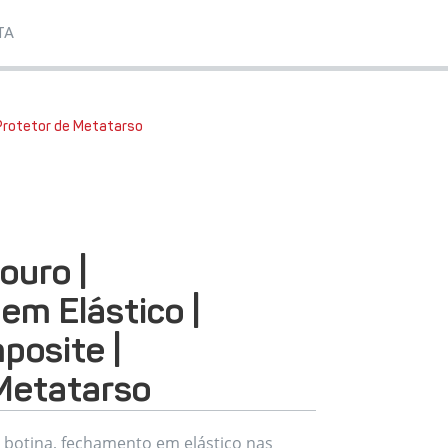
TA
 Protetor de Metatarso
ouro |
m Elástico |
posite |
Metatarso
 botina, fechamento em elástico nas