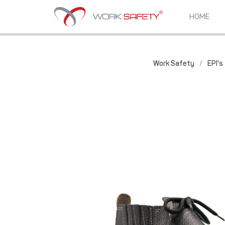
HOME
Work Safety
/
EPI's