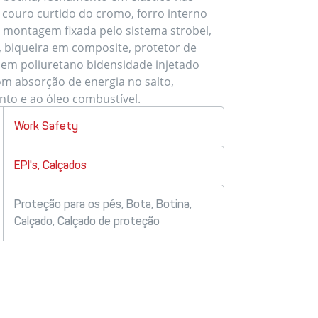
 couro curtido do cromo, forro interno
 montagem fixada pelo sistema strobel,
, biqueira em composite, protetor de
 em poliuretano bidensidade injetado
om absorção de energia no salto,
nto e ao óleo combustível.
Work Safety
EPI's
,
Calçados
Proteção para os pés
,
Bota
,
Botina
,
Calçado
,
Calçado de proteção