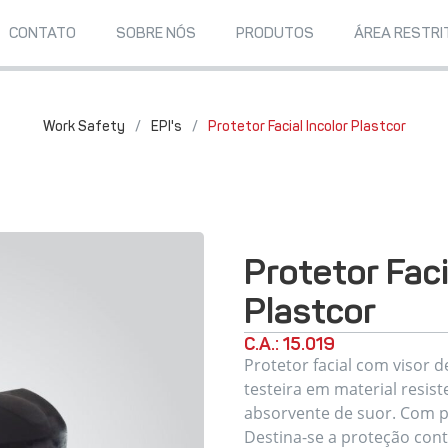
CONTATO
SOBRE NÓS
PRODUTOS
ÁREA RESTRI
Work Safety
/
EPI's
/
Protetor Facial Incolor Plastcor
Protetor Faci
Plastcor
C.A.: 15.019
Protetor facial com visor 
testeira em material resis
absorvente de suor. Com pr
Destina-se a proteção cont