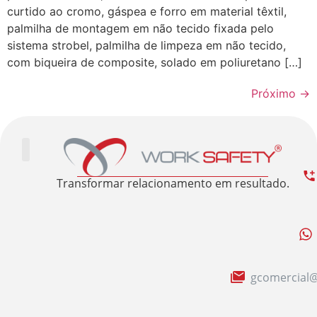
curtido ao cromo, gáspea e forro em material têxtil,
palmilha de montagem em não tecido fixada pelo
sistema strobel, palmilha de limpeza em não tecido,
com biqueira de composite, solado em poliuretano […]
Próximo
→
Trabalhe Conosco
Área Restrita
Sobre nós
Transformar relacionamento em resultado.
gcomercial@