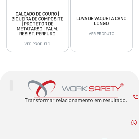
CALÇADO DE COURO |
LUVA DE VAQUETA CANO
BIQUEIRA DE COMPOSITE
LONGO
| PROTETOR DE
METATARSO | PALM.
RESIST. PERFURO
VER PRODUTO
VER PRODUTO
Trabalhe Conosco
Área Restrita
Sobre nós
Transformar relacionamento em resultado.